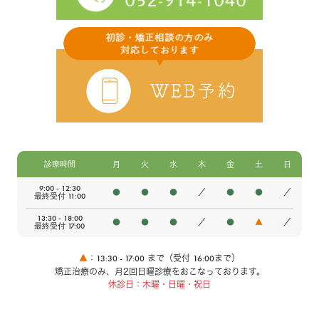
診療時間
月
火
水
木
金
土
日
9:00 - 12:30
●
●
●
／
●
●
／
最終受付 11:00
13:30 - 18:00
●
●
●
／
●
▲
／
最終受付 17:00
13:30 - 17:00
16:00
▲
：
まで（受付
まで）
矯正治療のみ、月2回日曜診療をおこなっております。
休診日：木曜・日曜・祝日