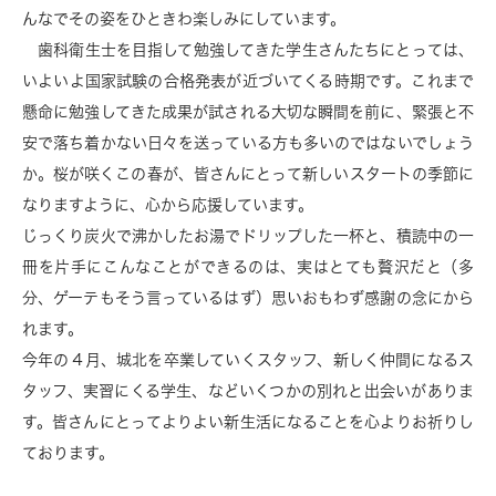
んなでその姿をひときわ楽しみにしています。
歯科衛生士を目指して勉強してきた学生さんたちにとっては、
いよいよ国家試験の合格発表が近づいてくる時期です。これまで
懸命に勉強してきた成果が試される大切な瞬間を前に、緊張と不
安で落ち着かない日々を送っている方も多いのではないでしょう
か。桜が咲くこの春が、皆さんにとって新しいスタートの季節に
なりますように、心から応援しています。
じっくり炭火で沸かしたお湯でドリップした一杯と、積読中の一
冊を片手にこんなことができるのは、実はとても贅沢だと（多
分、ゲーテもそう言っているはず）思いおもわず感謝の念にから
れます。
今年の４月、城北を卒業していくスタッフ、新しく仲間になるス
タッフ、実習にくる学生、などいくつかの別れと出会いがありま
す。皆さんにとってよりよい新生活になることを心よりお祈りし
ております。