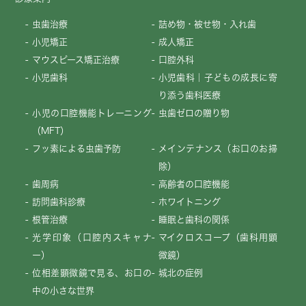
虫歯治療
詰め物・被せ物・入れ歯
小児矯正
成人矯正
マウスピース矯正治療
口腔外科
小児歯科
小児歯科｜子どもの成長に寄
り添う歯科医療
小児の口腔機能トレーニング
虫歯ゼロの贈り物
（MFT）
フッ素による虫歯予防
メインテナンス（お口のお掃
除）
歯周病
高齢者の口腔機能
訪問歯科診療
ホワイトニング
根管治療
睡眠と歯科の関係
光学印象（口腔内スキャナ
マイクロスコープ（歯科用顕
ー）
微鏡）
位相差顕微鏡で見る、お口の
城北の症例
中の小さな世界