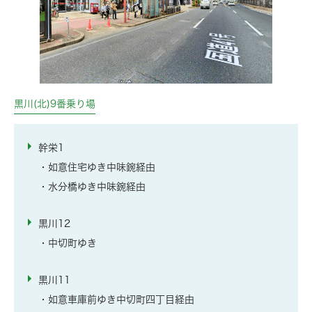
黒川(北)9番乗り場
幹栄1
・如意住宅ゆき中味鋺経由
・水分橋ゆき中味鋺経由
黒川12
・中切町ゆき
黒川11
・如意車庫前ゆき中切町四丁目経由