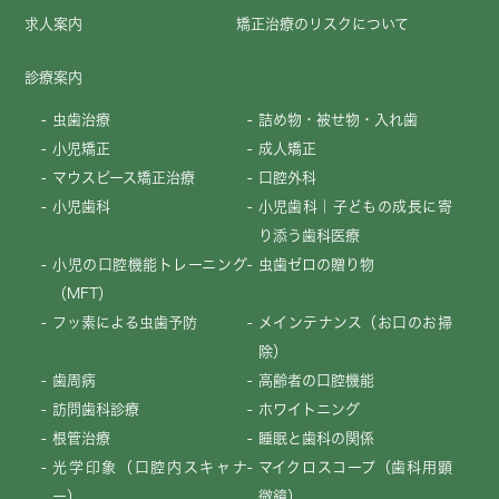
求人案内
矯正治療のリスクについて
診療案内
虫歯治療
詰め物・被せ物・入れ歯
小児矯正
成人矯正
マウスピース矯正治療
口腔外科
小児歯科
小児歯科｜子どもの成長に寄
り添う歯科医療
小児の口腔機能トレーニング
虫歯ゼロの贈り物
（MFT）
フッ素による虫歯予防
メインテナンス（お口のお掃
除）
歯周病
高齢者の口腔機能
訪問歯科診療
ホワイトニング
根管治療
睡眠と歯科の関係
光学印象（口腔内スキャナ
マイクロスコープ（歯科用顕
ー）
微鏡）