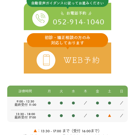
診療時間
月
火
水
木
金
土
日
9:00 - 12:30
●
●
●
／
●
●
／
最終受付 11:00
13:30 - 18:00
●
●
●
／
●
▲
／
最終受付 17:00
13:30 - 17:00
16:00
▲
：
まで（受付
まで）