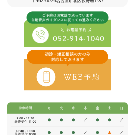
〒462-0026
名古屋市北区萩野通1-37
診療時間
月
火
水
木
金
土
日
9:00 - 12:30
●
●
●
／
●
●
／
最終受付 11:00
13:30 - 18:00
●
●
●
／
●
▲
／
最終受付 17:00