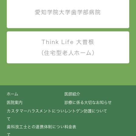
愛知学院大学歯学部病院
Think Life 大曽根
（住宅型老人ホーム）
ホーム
医師紹介
医院案内
診療に係る大切なお知らせ
カスタマーハラスメントについ
レントゲン防護について
て
歯科技工士との連携体制につい
料金表
て