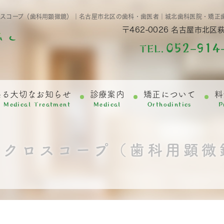
ロスコープ（歯科用顕微鏡）｜名古屋市北区の歯科・歯医者｜城北歯科医院・矯正
〒462-0026
名古屋市北区萩
052-914
TEL.
係る大切なお知らせ
診療案内
矯正について
料
f Medical Treatment
Medical
Orthodintics
P
イクロスコープ（歯科用顕微
）