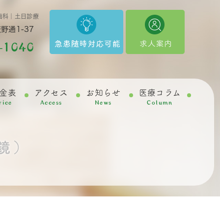
歯科｜土日診療
野通1-37
-1040
金表
アクセス
お知らせ
医療コラム
rice
Access
News
Column
鏡）