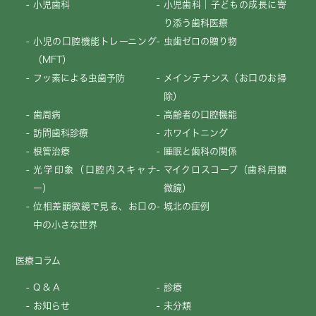
小児歯科
小児歯科｜子どもの成長に寄
り添う歯科医療
小児の口腔機能トレーニング
虫歯ゼロの贈り物
（MFT）
フッ素による虫歯予防
メインテナンス（お口のお掃
除）
歯周病
高齢者の口腔機能
訪問歯科診療
ホワイトニング
根管治療
睡眠と歯科の関係
光学印象（口腔内スキャナ
マイクロスコープ（歯科用顕
ー）
微鏡）
位相差顕微鏡で見る、お口の
城北の症例
中の小さな世界
医療コラム
Q & A
診療
お知らせ
未分類