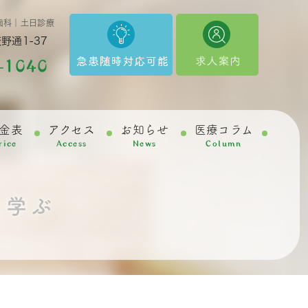
歯科｜土日診療
野通1-37
-1040
金表
アクセス
お知らせ
医療コラム
rice
Access
News
Column
に学ぶ