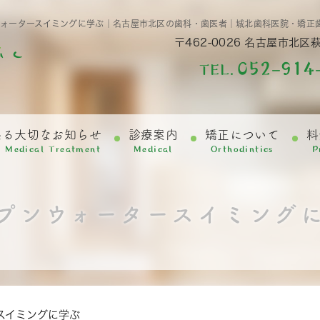
ウォータースイミングに学ぶ｜名古屋市北区の歯科・歯医者｜城北歯科医院・矯正
〒462-0026
名古屋市北区萩
052-914
TEL.
係る大切なお知らせ
診療案内
矯正について
料
f Medical Treatment
Medical
Orthodintics
P
プンウォータースイミング
スイミングに学ぶ