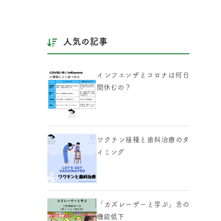
人気の記事
インフエンザとコロナは何日
間休むの？
ワクチン接種と歯科治療のタ
イミング
「カズレーザーと学ぶ」舌の
機能低下