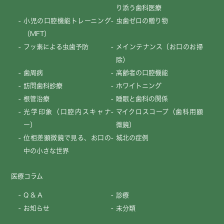
り添う歯科医療
小児の口腔機能トレーニング
虫歯ゼロの贈り物
（MFT）
フッ素による虫歯予防
メインテナンス（お口のお掃
除）
歯周病
高齢者の口腔機能
訪問歯科診療
ホワイトニング
根管治療
睡眠と歯科の関係
光学印象（口腔内スキャナ
マイクロスコープ（歯科用顕
ー）
微鏡）
位相差顕微鏡で見る、お口の
城北の症例
中の小さな世界
医療コラム
Q & A
診療
お知らせ
未分類