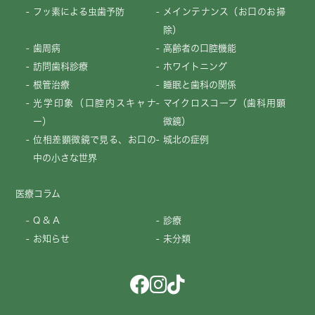
フッ素による虫歯予防
メインテナンス（お口のお掃
除）
歯周病
高齢者の口腔機能
訪問歯科診療
ホワイトニング
根管治療
睡眠と歯科の関係
光学印象（口腔内スキャナ
マイクロスコープ（歯科用顕
ー）
微鏡）
位相差顕微鏡で見る、お口の
城北の症例
中の小さな世界
医療コラム
Q & A
診療
お知らせ
未分類