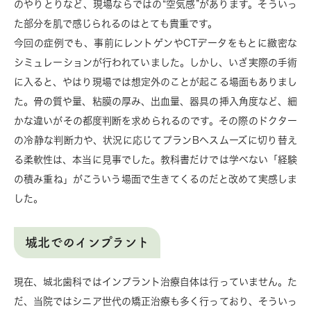
のやりとりなど、現場ならではの“空気感”があります。そういっ
た部分を肌で感じられるのはとても貴重です。
今回の症例でも、事前にレントゲンやCTデータをもとに緻密な
シミュレーションが行われていました。しかし、いざ実際の手術
に入ると、やはり現場では想定外のことが起こる場面もありまし
た。骨の質や量、粘膜の厚み、出血量、器具の挿入角度など、細
かな違いがその都度判断を求められるのです。その際のドクター
の冷静な判断力や、状況に応じてプランBへスムーズに切り替え
る柔軟性は、本当に見事でした。教科書だけでは学べない「経験
の積み重ね」がこういう場面で生きてくるのだと改めて実感しま
した。
城北でのインプラント
現在、城北歯科ではインプラント治療自体は行っていません。た
だ、当院ではシニア世代の矯正治療も多く行っており、そういっ