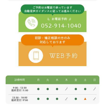
診療時間
月
火
水
木
金
土
日
9:00 - 12:30
●
●
●
／
●
●
／
最終受付 11:00
13:30 - 18:00
●
●
●
／
●
▲
／
最終受付 17:00